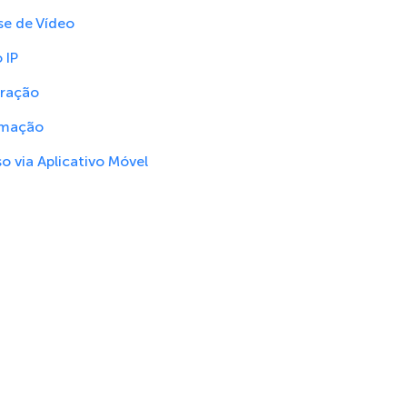
se de Vídeo
 IP
gração
mação
o via Aplicativo Móvel