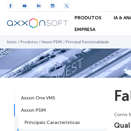
PRODUTOS
IA & A
EMPRESA
Início
/
Produtos
/
Axxon PSIM
/
Principal Funcionalidade
Fa
Axxon One VMS
Axxon PSIM
Como fu
Principais Características
Qual