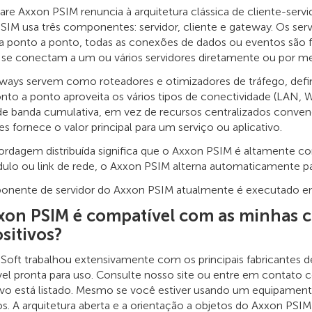
are Axxon PSIM renuncia à arquitetura clássica de cliente-serv
SIM usa três componentes: servidor, cliente e gateway. Os 
a ponto a ponto, todas as conexões de dados ou eventos são fe
s se conectam a um ou vários servidores diretamente ou por m
ways servem como roteadores e otimizadores de tráfego, defi
nto a ponto aproveita os vários tipos de conectividade (LAN, 
 de banda cumulativa, em vez de recursos centralizados conve
es fornece o valor principal para um serviço ou aplicativo.
rdagem distribuída significa que o Axxon PSIM é altamente con
lo ou link de rede, o Axxon PSIM alterna automaticamente pa
nente de servidor do Axxon PSIM atualmente é executado em
xon PSIM é compatível com as minhas c
sitivos?
Soft trabalhou extensivamente com os principais fabricantes de
ável pronta para uso. Consulte nosso site ou entre em contato
tivo está listado. Mesmo se você estiver usando um equipame
. A arquitetura aberta e a orientação a objetos do Axxon PSI