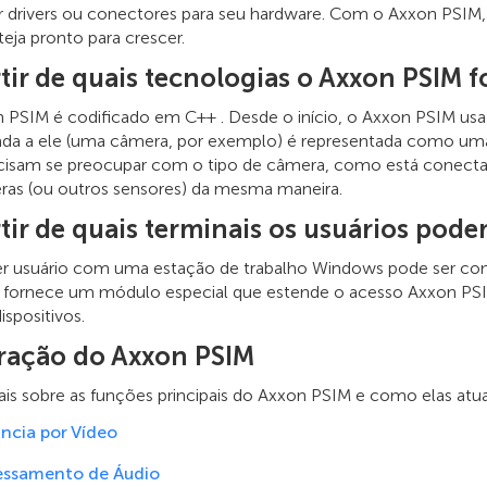
r drivers ou conectores para seu hardware. Com o Axxon PSIM, 
eja pronto para crescer.
tir de quais tecnologias o Axxon PSIM f
 PSIM é codificado em C++ . Desde o início, o Axxon PSIM usa
da a ele (uma câmera, por exemplo) é representada como uma ab
cisam se preocupar com o tipo de câmera, como está conectad
ras (ou outros sensores) da mesma maneira.
rtir de quais terminais os usuários pod
r usuário com uma estação de trabalho Windows pode ser conf
 fornece um módulo especial que estende o acesso Axxon PSIM 
ispositivos.
ração do Axxon PSIM
ais sobre as funções principais do Axxon PSIM e como elas atua
ância por Vídeo
essamento de Áudio