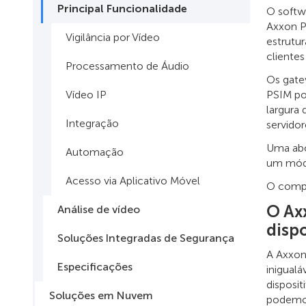
Principal Funcionalidade
O softw
Axxon P
Vigilância por Vídeo
estrutur
cliente
Processamento de Áudio
Os gate
Vídeo IP
PSIM po
largura
Integração
servidor
Uma abo
Automação
um módu
Acesso via Aplicativo Móvel
O compo
O Ax
Análise de vídeo
dispo
Soluções Integradas de Segurança
A Axxon
Especificações
inigual
disposi
Soluções em Nuvem
podemos