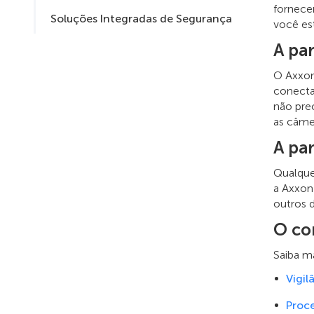
fornece
Soluções Integradas de Segurança
você est
A par
O Axxon
conecta
não pre
as câme
A pa
Qualque
a Axxon
outros d
O co
Saiba m
Vigil
Proc