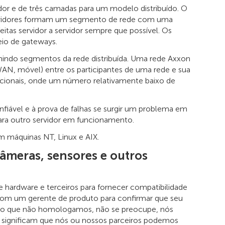
idor e de três camadas para um modelo distribuído. O
servidores formam um segmento de rede com uma
itas servidor a servidor sempre que possível. Os
eio de gateways.
nindo segmentos da rede distribuída. Uma rede Axxon
WAN, móvel) entre os participantes de uma rede e sua
ncionais, onde um número relativamente baixo de
fiável e à prova de falhas se surgir um problema em
ra outro servidor em funcionamento.
 máquinas NT, Linux e AIX.
âmeras, sensores e outros
 hardware e terceiros para fornecer compatibilidade
 com um gerente de produto para confirmar que seu
nto que não homologamos, não se preocupe, nós
M significam que nós ou nossos parceiros podemos