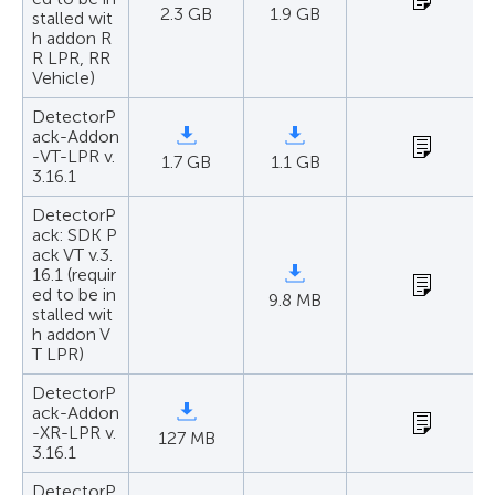
2.3 GB
1.9 GB
stalled wit
h addon R
R LPR, RR
Vehicle)
DetectorP
ack-Addon
-VT-LPR v.
1.7 GB
1.1 GB
3.16.1
DetectorP
ack: SDK P
ack VT v.3.
16.1 (requir
ed to be in
9.8 MB
stalled wit
h addon V
T LPR)
DetectorP
ack-Addon
-XR-LPR v.
127 MB
3.16.1
DetectorP