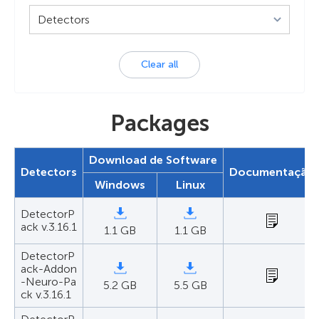
Detectors
Clear all
Packages
Download de Software
Detectors
Documentação
Windows
Linux
DetectorP
ack v.3.16.1
1.1 GB
1.1 GB
DetectorP
ack-Addon
-Neuro-Pa
5.2 GB
5.5 GB
ck v.3.16.1