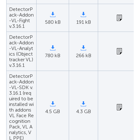
DetectorP
ack-Addon
-VL-Fight
580 kB
191 kB
v.3.16.1
DetectorP
ack-Addon
-VL-Analyt
ics (Object
780 kB
266 kB
tracker VL)
v.3.16.1
DetectorP
ack-Addon
-VL-SDK v.
3.16.1 (req
uired to be
installed wi
th addons
4.5 GB
4.3 GB
VL Face Re
cognition
Pack, VL A
nalytics, V
L PPE)