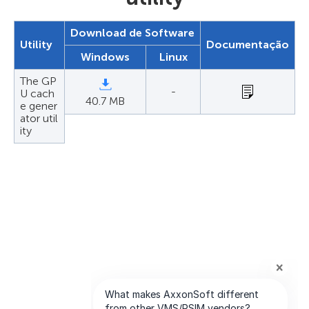
Download de Software
Utility
Documentação
Windows
Linux
The GP
-
U cach
40.7 MB
e gener
ator util
ity