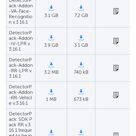
DetectorP
ack-Addon
-VA-Face-
3.1 GB
7.2 GB
Recognitio
n v.3.16.1
DetectorP
ack-Addon
-IV-LPR v.
3.9 GB
3.1 GB
3.16.1
DetectorP
ack-Addon
-RR-LPR v.
3.2 MB
740 kB
3.16.1
DetectorP
ack-Addon
-RR-Vehicl
1 MB
673 kB
e v.3.16.1
DetectorP
ack: SDK P
ack RR v.3.
16.1 (requir
ed to be in