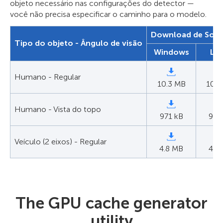
objeto necessário nas configurações do detector —
você não precisa especificar o caminho para o modelo.
Download de Soft
Tipo do objeto - Ângulo de visão
Windows
Lin
Humano - Regular
10.3 MB
10.3
Humano - Vista do topo
971 kB
971
Veículo (2 eixos) - Regular
4.8 MB
4.8
The GPU cache generator
utility