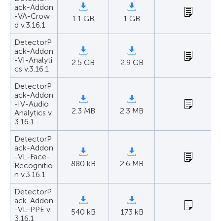
ack-Addon
-VA-Crow
1.1 GB
1 GB
d v.3.16.1
DetectorP
ack-Addon
-VI-Analyti
2.5 GB
2.9 GB
cs v.3.16.1
DetectorP
ack-Addon
-IV-Audio
2.3 MB
2.3 MB
Analytics v.
3.16.1
DetectorP
ack-Addon
-VL-Face-
880 kB
2.6 MB
Recognitio
n v.3.16.1
DetectorP
ack-Addon
-VL-PPE v.
540 kB
173 kB
3.16.1