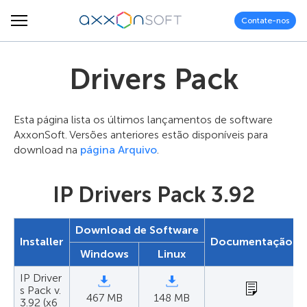
Contate-nos
Drivers Pack
Esta página lista os últimos lançamentos de software
AxxonSoft. Versões anteriores estão disponíveis para
download na
página Arquivo
.
IP Drivers Pack 3.92
Download de Software
Installer
Documentação
Windows
Linux
IP Driver
s Pack v.
467 MB
148 MB
3.92 (x6