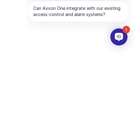
1
PARCEIROS
EMPRESA
tware
Serviços de parceiros
Sobre a AxxonSoft
Encontre um parceiro
Entre em contato
Torne-se um parceiro
Escritórios Globais
Parceiros de tecnologia
CHA and the Google
Privacy Policy
and
Terms of Service