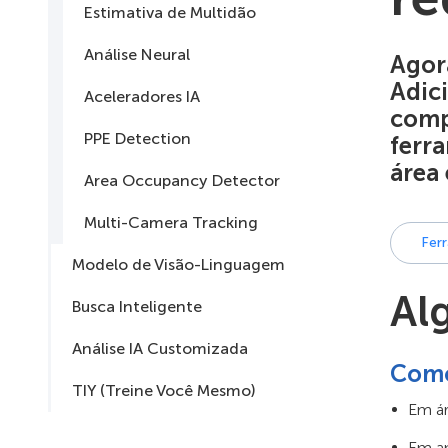
Estimativa de Multidão
Análise Neural
Agor
Adic
Aceleradores IA
comp
PPE Detection
ferr
área 
Area Occupancy Detector
Multi-Camera Tracking
Fer
Modelo de Visão-Linguagem
Al
Busca Inteligente
Análise IA Customizada
Como
TIY (Treine Você Mesmo)
Em ár
Em am