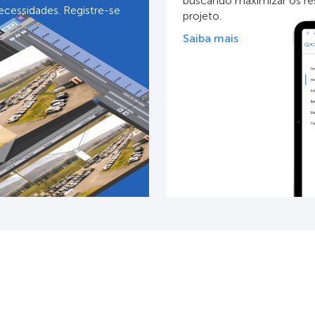
buscando maximizar os res
ecessidades. Registre-se
projeto.
Saiba mais