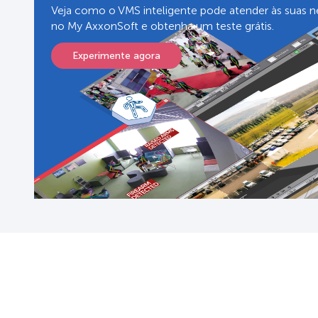
Veja como o VMS inteligente pode atender às suas n
no My AxxonSoft e obtenha um teste grátis.
Experimente agora