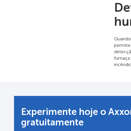
De
hu
Quando 
permite
detecçã
fumaça.
incêndio
Experimente hoje o Axx
gratuitamente