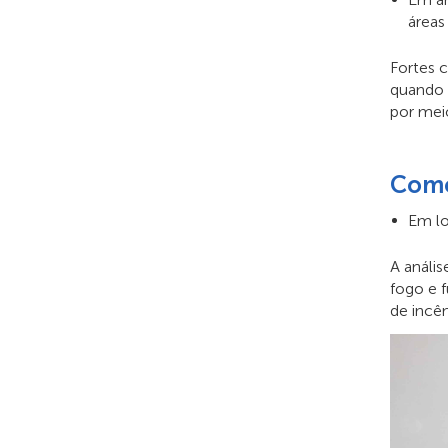
áreas
Fortes 
quando 
por mei
Como
Em lo
A anális
fogo e 
de incên