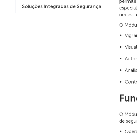
permite
Soluções Integradas de Segurança
especia
necessár
O Módulo
Vigil
Visua
Autom
Análi
Contr
Fun
O Módul
de segu
Opera