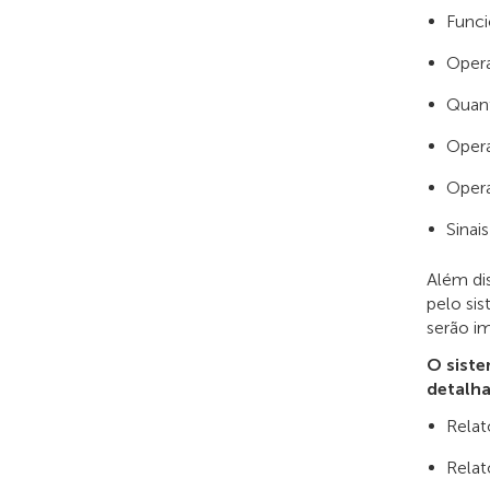
Func
Opera
Quant
Opera
Opera
Sinai
Além di
pelo sis
serão i
O siste
detalha
Relat
Relat