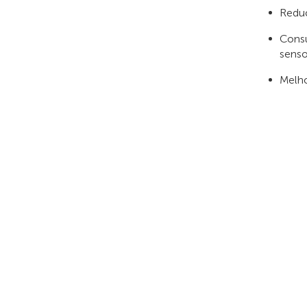
Reduç
Consu
senso
Melho