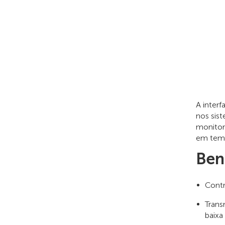
A interf
nos sist
monitor
em temp
Ben
Contr
Trans
baixa