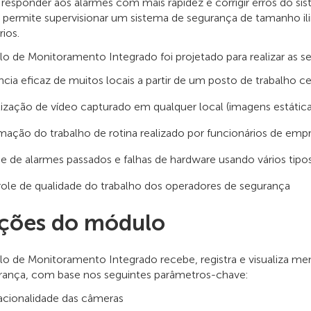
 responder aos alarmes com mais rapidez e corrigir erros do 
l permite supervisionar um sistema de segurança de tamanho
ios.
 de Monitoramento Integrado foi projetado para realizar as seg
ância eficaz de muitos locais a partir de um posto de trabalho c
lização de vídeo capturado em qualquer local (imagens estátic
ação do trabalho de rotina realizado por funcionários de em
se de alarmes passados e falhas de hardware usando vários tipos
ole de qualidade do trabalho dos operadores de segurança
ções do módulo
o de Monitoramento Integrado recebe, registra e visualiza m
rança, com base nos seguintes parâmetros-chave:
cionalidade das câmeras