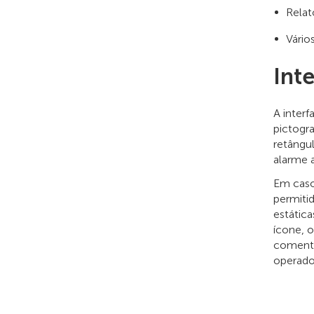
Relat
Vário
Int
A inter
pictogr
retângu
alarme 
Em caso
permiti
estática
ícone, 
comentár
operado